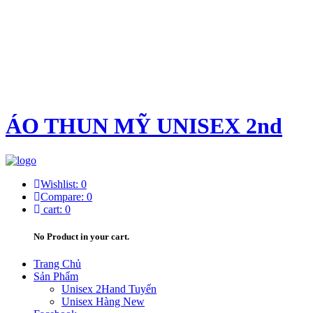
ÁO THUN MỸ UNISEX 2nd
Wishlist:
0
Compare:
0
cart:
0
No Product in your cart.
Trang Chủ
Sản Phẩm
Unisex 2Hand Tuyển
Unisex Hàng New