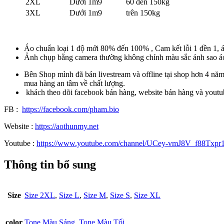
2XL
Dưới 1m9
60 đến 150kg
3XL
Dưới 1m9
trên 150kg
Áo chuẩn loại 1 độ mới 80% đến 100% , Cam kết lỗi 1 đền 1, áo
Ảnh chụp bằng camera thường không chỉnh màu sắc ảnh sao á
Bên Shop mình đã bán livestream và offline tại shop hơn 4 nă
mua hàng an tâm về chất lượng.
khách theo dõi facebook bán hàng, website bán hàng và youtu
FB :
https://facebook.com/pham.bio
Website :
https://aothunmy.net
Youtube :
https://www.youtube.com/channel/UCey-vmJ8V_f88Txpr
Thông tin bổ sung
Size
Size 2XL
,
Size L
,
Size M
,
Size S
,
Size XL
color
Tone Màu Sáng
,
Tone Màu Tối