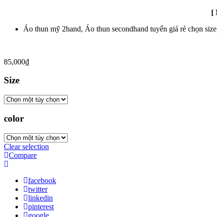
[
Áo thun mỹ 2hand, Áo thun secondhand tuyển giá rẻ chọn size
85,000
₫
Size
color
Clear selection
Compare
facebook
twitter
linkedin
pinterest
google