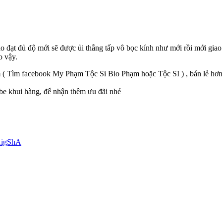
 đạt đủ độ mới sẽ được ủi thẳng tấp vô bọc kính như mới rồi mới giao
o vậy.
m ( Tìm facebook My Phạm Tộc Si Bio Phạm hoặc Tộc SI ) , bán lẻ hơn
be khui hàng, để nhận thêm ưu đãi nhé
1igShA