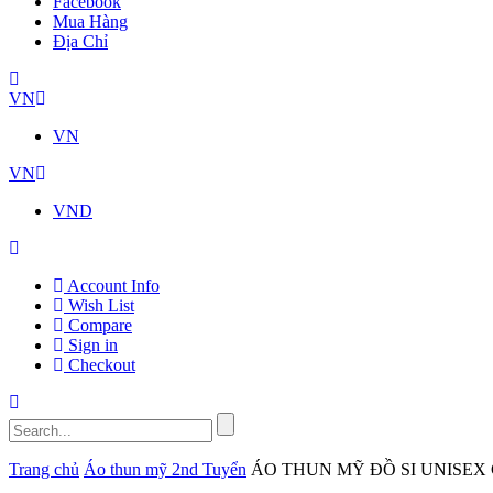
Facebook
Mua Hàng
Địa Chỉ
VN
VN
VN
VND
Account Info
Wish List
Compare
Sign in
Checkout
Trang chủ
Áo thun mỹ 2nd Tuyển
ÁO THUN MỸ ĐỒ SI UNISEX 