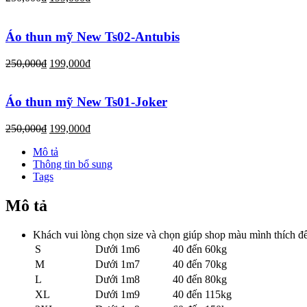
Áo thun mỹ New Ts02-Antubis
250,000
₫
199,000
₫
Áo thun mỹ New Ts01-Joker
250,000
₫
199,000
₫
Mô tả
Thông tin bổ sung
Tags
Mô tả
Khách vui lòng chọn size và chọn giúp shop màu mình thích để
S
Dưới 1m6
40 đến 60kg
M
Dưới 1m7
40 đến 70kg
L
Dưới 1m8
40 đến 80kg
XL
Dưới 1m9
40 đến 115kg