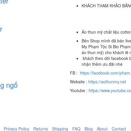
ter
KHÁCH THAM KHẢO BẢNG
r
Áo thun mỹ chất liệu cott
Bên Shop mình đã bán live
My Phạm Tộc Si Bio Phạm h
áo thun mỹ) cho khách lẽ 
khách theo dõi facebook b
nhận thêm ưu đãi nhé
FB :
https://facebook.com/pham.
Website :
https://aothunmy.net
ng ngố
Youtube :
https://www.youtube.
Privacy Policy
Returns
Shipping
FAQ
Blog
About
Contact