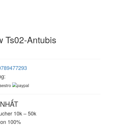
 Ts02-Antubis
0789477293
ng:
 NHẤT
cher 10k – 50k
ton 100%