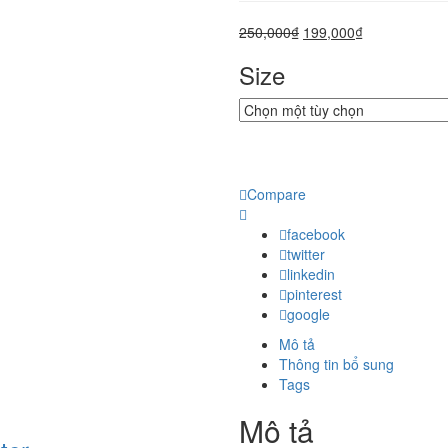
250,000
₫
199,000
₫
Size
Compare
facebook
twitter
linkedin
pinterest
google
Mô tả
Thông tin bổ sung
Tags
Mô tả