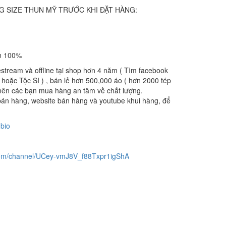
 SIZE THUN MỸ TRƯỚC KHI ĐẶT HÀNG:
on 100%
stream và offline tại shop hơn 4 năm ( Tìm facebook
oặc Tộc SI ) , bán lẻ hơn 500,000 áo ( hơn 2000 tép
nên các bạn mua hàng an tâm về chất lượng.
án hàng, website bán hàng và youtube khui hàng, để
bio
com/channel/UCey-vmJ8V_f88Txpr1igShA