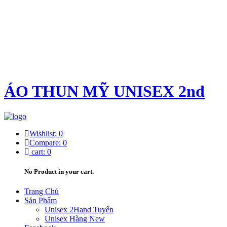
ÁO THUN MỸ UNISEX 2nd
Wishlist:
0
Compare:
0
cart:
0
No Product in your cart.
Trang Chủ
Sản Phẩm
Unisex 2Hand Tuyển
Unisex Hàng New