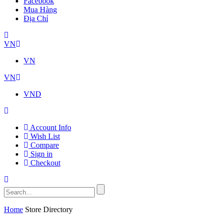
Facebook
Mua Hàng
Địa Chỉ
VN
VN
VN
VND
Account Info
Wish List
Compare
Sign in
Checkout
Home
Store Directory