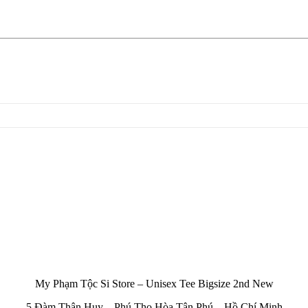
My Phạm Tộc Si Store – Unisex Tee Bigsize 2nd New
5 Đàm Thận Huy – Phú Thọ Hòa Tân Phú – Hồ Chí Minh