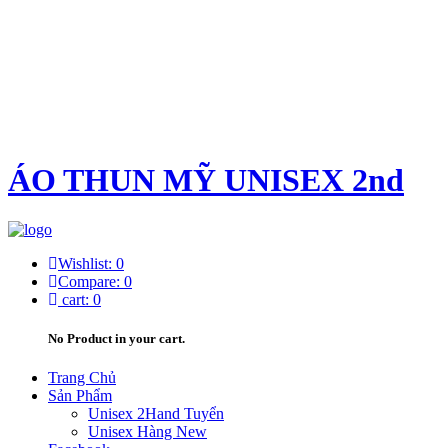
ÁO THUN MỸ UNISEX 2nd
Wishlist:
0
Compare:
0
cart:
0
No Product in your cart.
Trang Chủ
Sản Phẩm
Unisex 2Hand Tuyển
Unisex Hàng New