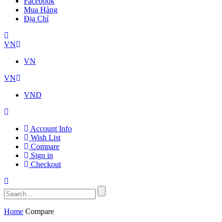
Facebook
Mua Hàng
Địa Chỉ
VN
VN
VN
VND
Account Info
Wish List
Compare
Sign in
Checkout
Home
Compare