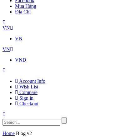
Facebook
Mua Hàng
Địa Chỉ
VN
VN
VN
VND
Account Info
Wish List
Compare
Sign in
Checkout
Home
Blog v2