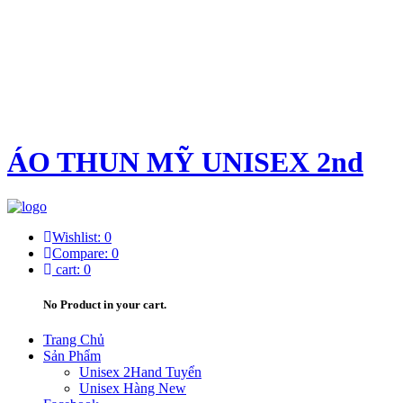
ÁO THUN MỸ UNISEX 2nd
Wishlist:
0
Compare:
0
cart:
0
No Product in your cart.
Trang Chủ
Sản Phẩm
Unisex 2Hand Tuyển
Unisex Hàng New