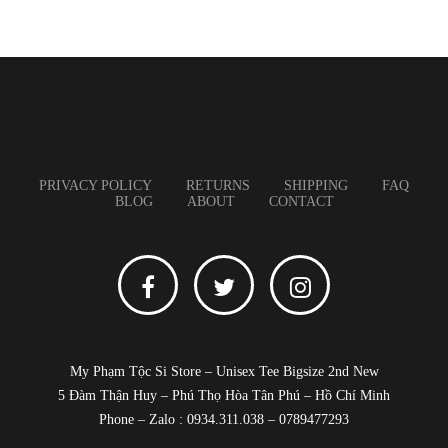
PRIVACY POLICY
RETURNS
SHIPPING
FAQ
BLOG
ABOUT
CONTACT
My Phạm Tộc Si Store – Unisex Tee Bigsize 2nd New
5 Đàm Thận Huy – Phú Thọ Hòa Tân Phú – Hồ Chí Minh
Phone – Zalo : 0934.311.038 – 0789477293