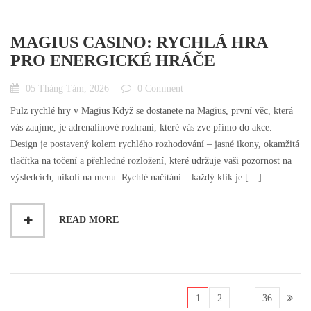
MAGIUS CASINO: RYCHLÁ HRA
PRO ENERGICKÉ HRÁČE
05 Tháng Tám, 2026
0 Comment
Pulz rychlé hry v Magius Když se dostanete na Magius, první věc, která
vás zaujme, je adrenalinové rozhraní, které vás zve přímo do akce.
Design je postavený kolem rychlého rozhodování – jasné ikony, okamžitá
tlačítka na točení a přehledné rozložení, které udržuje vaši pozornost na
výsledcích, nikoli na menu. Rychlé načítání – každý klik je […]
READ MORE
1
2
…
36