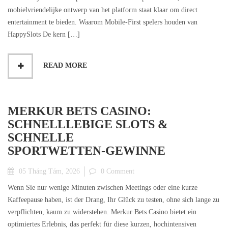
mobielvriendelijke ontwerp van het platform staat klaar om direct
entertainment te bieden. Waarom Mobile‑First spelers houden van
HappySlots De kern […]
READ MORE
MERKUR BETS CASINO:
SCHNELLLEBIGE SLOTS &
SCHNELLE
SPORTWETTEN‑GEWINNE
05 Tháng Tám, 2026
0 Comment
Wenn Sie nur wenige Minuten zwischen Meetings oder eine kurze
Kaffeepause haben, ist der Drang, Ihr Glück zu testen, ohne sich lange zu
verpflichten, kaum zu widerstehen. Merkur Bets Casino bietet ein
optimiertes Erlebnis, das perfekt für diese kurzen, hochintensiven