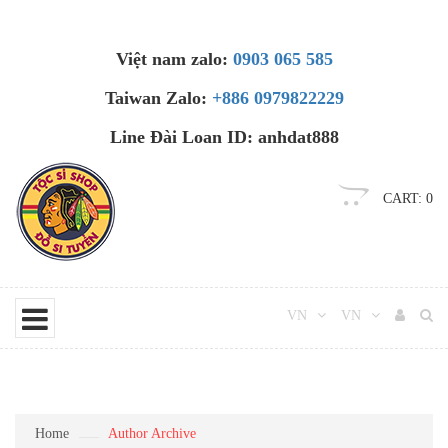
Việt nam zalo:
0903 065 585
Taiwan Zalo:
+886 0979822229
Line Đài Loan ID: anhdat888
CART:
0
VN
VN
Home
Author Archive