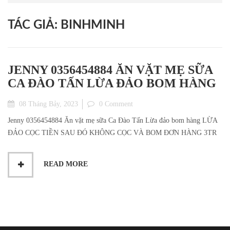
TÁC GIẢ:
BINHMINH
JENNY 0356454884 ĂN VẶT MẸ SỮA
CA ĐÀO TẤN LỪA ĐẢO BOM HÀNG
08 Tháng Bảy, 2023
0 Comment
Jenny 0356454884 Ăn vặt mẹ sữa Ca Đào Tấn Lừa đảo bom hàng LỪA
ĐẢO CỌC TIỀN SAU ĐÓ KHÔNG CỌC VÀ BOM ĐƠN HÀNG 3TR
READ MORE